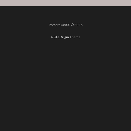
Pomorska500 © 2026
A
SiteOrigin
Theme