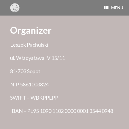
MENU
Organizer
Leszek Pachulski
ul. Władysława IV 15/11
81-703 Sopot
NIP 5861003824
SWIFT – WBKPPLPP
IBAN – PL95 1090 1102 0000 0001 3544 0948