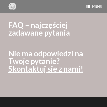
MENU
FAQ – najczęściej
zadawane pytania
Nie ma odpowiedzi na
Twoje pytanie?
Skontaktuj sie z nami!