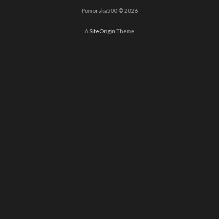
Pomorska500 © 2026
A
SiteOrigin
Theme